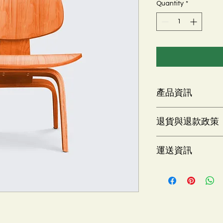
Quantity
*
產品資訊
這是產品詳情，適合
退貨與退款政策
寸、材料、保固和清
品的獨特之處，以及
這是退貨與退款政策
能在購買之前清楚了
運送資訊
產品。撰寫政策時，
客有信心和决心購買
顧客有信心購買您的
這是個運送政策，適
的資訊。撰寫政策時
讓顧客有信心購買您