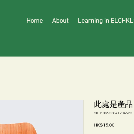
Home
About
Learning in ELCHKL
此處是產品
SKU: 36523641234523
Price
HK$15.00