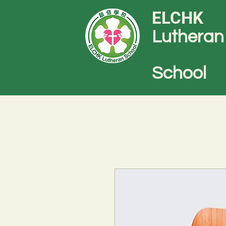
ELCHK
Lutheran
School