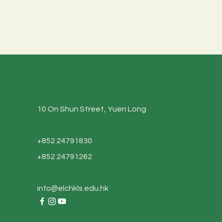
10 On Shun Street, Yuen Long
+852 24791830
+852 24791262
info@elchkls.edu.hk